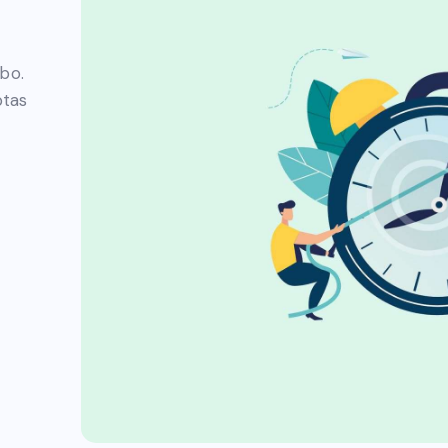
abo.
ptas