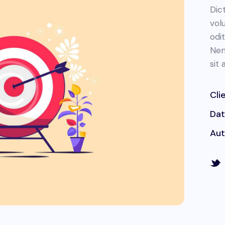
Dic
vol
odit
Nem
sit
Cli
Da
Aut