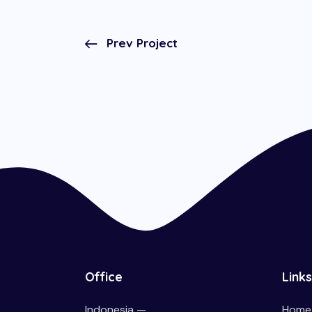
Prev Project
Office
Links
Indonesia —
Home