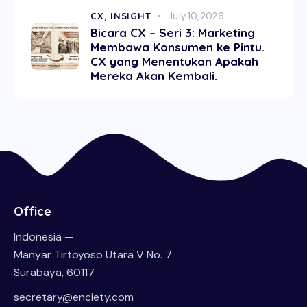
CX,
INSIGHT
July 10, 2026
Bicara CX – Seri 3: Marketing
Membawa Konsumen ke Pintu.
CX yang Menentukan Apakah
Mereka Akan Kembali.
Office
Indonesia —
Manyar Tirtoyoso Utara V No. 7
Surabaya, 60117
secretary@enciety.com