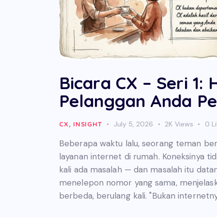
Bicara CX – Seri 1:
Pelanggan Anda Pe
July 5, 2026
2K
Views
0
L
CX
,
INSIGHT
Beberapa waktu lalu, seorang teman be
layanan internet di rumah. Koneksinya ti
kali ada masalah — dan masalah itu datan
menelepon nomor yang sama, menjelask
berbeda, berulang kali. "Bukan internetn